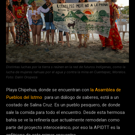
Distintas luchas por la tierra s reúnen en la red de futuros Indígenas, como la
lucha de mujeres nahuas por el agua y contra la mina en Cuentepec, Morelos.
Foto: Daliri Oropeza
Playa Chipehua, donde se encuentran con
la Asamblea de
Pueblos del Istmo
para un diálogo de saberes, está a un
costado de Salina Cruz. Es un pueblo pesquero, de donde
sale la comida para todo el encuentro. Desde esta hermosa
bahía se ve la refinería que actualmente remodelan como
parte del proyecto interoceánico, por eso la APIDTT es la
anfitriona de este primer encuentro.