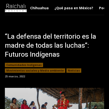
Chihuahua
¿Qué pasa en México?
Podca
“La defensa del territorio es la
madre de todas las luchas”:
Futuros Indígenas
Comunidades Indígenas
Movimientos sociales y Medio ambiente
Noticias
25 marzo, 2022