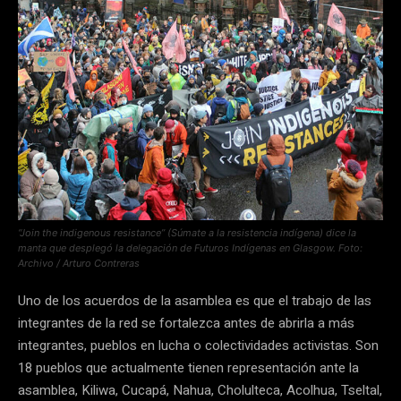
“Join the indigenous resistance” (Súmate a la resistencia indígena) dice la
manta que desplegó la delegación de Futuros Indígenas en Glasgow. Foto:
Archivo / Arturo Contreras
Uno de los acuerdos de la asamblea es que el trabajo de las
integrantes de la red se fortalezca antes de abrirla a más
integrantes, pueblos en lucha o colectividades activistas. Son
18 pueblos que actualmente tienen representación ante la
asamblea, Kiliwa, Cucapá, Nahua, Cholulteca, Acolhua, Tseltal,