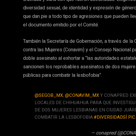
diversidad sexual, de identidad y expresión de géne
que dan pie a todo tipo de agresiones que pueden llega
el documento emitido por el Comité.
También la Secretaría de Gobernación, a través de la C
contra las Mujeres (Conavim) y el Consejo Nacional p
doble asesinato al exhortar a “las autoridades estata
sancionen los reprobables asesinatos de dos mujeres
públicas para combatir la lesbofobia”.
@SEGOB_MX
,
@CONAVIM_MX
Y CONAPRED EX
LOCALES DE CHIHUAHUA PARA QUE INVESTIG
DE DOS MUJERES LESBIANAS EN CIUDAD JUÁR
COMBATIR LA LESBOFOBIA.
#DIVERSIDADSÍ
PIC
— conapred (@CON