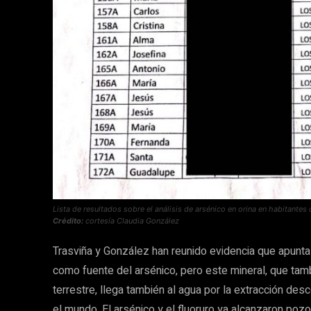
Lista de resultados sobre el análisis de arsénico en orina en habitantes
Crédito:
cortesía Claudia González
Trasviña y González han reunido evidencia que apunt
como fuente del arsénico, pero este mineral, que tam
terrestre, llega también al agua por la extracción des
el mundo. El arsénico y el fluoruro ya alcanzaron pozo