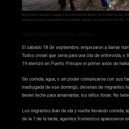
Migrantes haitianos llegan a la orilla del Río Bravo, en Ciudad Acuña, 
encuentran en el campamento instalado debajo del puente en Del Río, T
Deportados con engaños
El sábado 18 de septiembre, empezaron a llamar núm
Todos creían que sería para una cita de entrevista, o
19 aterrizó en Puerto Príncipe el primer avión de ha
Sin comida, agua, o sin poder comunicarse con sus fam
madrugada de ese domingo, decenas de migrantes ha
tienen leche para amamantar, los niños lloran. No tene
Los migrantes iban de ida y vuelta llevando comida, a
de la 1 de la tarde, agentes fronterizos aparecieron e