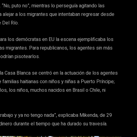
 “No, puto no”, mientras lo perseguía agitando las
a alejar a los migrantes que intentaban regresar desde
e Del Río.
Para los demócratas en EU la escena ejemplificaba los
nas migrantes. Para republicanos, los agentes sin más
odrían pisotearlos.
la Casa Blanca se centró en la actuación de los agentes
familias haitianas con niños y niñas a Puerto Príncipe;
s, los niños, muchos nacidos en Brasil o Chile, ni
trabajo y ya no tengo nada”, explicaba Mikenda, de 29
 dinero durante el tiempo que ha durado su travesía.