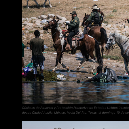
Oficiales de Aduanas y Protección Fronteriza de Estados Unidos intenta
desde Ciudad Acuña, México, hacia Del Rio, Texas, el domingo 19 de se