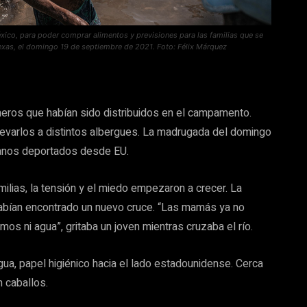
México, para poder comprar alimentos y previsiones para las familias que se
exas, el domingo 19 de septiembre de 2021. Foto: Félix Márquez
eros que habían sido distribuidos en el campamento.
 llevarlos a distintos albergues. La madrugada del domingo
itianos deportados desde EU.
ilias, la tensión y el miedo empezaron a crecer. La
bían encontrado un nuevo cruce. “Las mamás ya no
mos ni agua”, gritaba un joven mientras cruzaba el río.
gua, papel higiénico hacia el lado estadounidense. Cerca
n caballos.