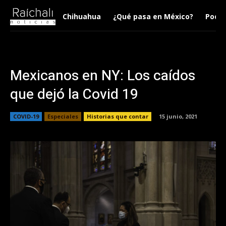
Chihuahua
¿Qué pasa en México?
Podca
Mexicanos en NY: Los caídos
que dejó la Covid 19
COVID-19
Especiales
Historias que contar
15 junio, 2021