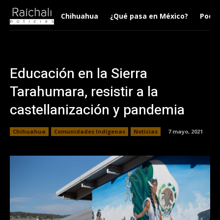
Chihuahua
¿Qué pasa en México?
Podca
Educación en la Sierra
Tarahumara, resistir a la
castellanización y pandemia
Chihuahua
Comunidades Indígenas
Noticias
7 mayo, 2021