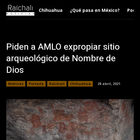
Chihuahua
¿Qué pasa en México?
Podca
Piden a AMLO expropiar sitio
arqueológico de Nombre de
Dios
Noticias
Portada
Raichali
Chihuahua
28 abril, 2021