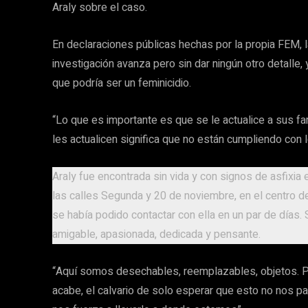
Araly sobre el caso.
En declaraciones públicas hechas por la propia FEM, l
investigación avanza pero sin dar ningún otro detalle,
que podría ser un feminicidio.
“Lo que es importante es que se le actualice a sus fa
les actualicen significa que no están cumpliendo con 
Araly fue encontrada sin vida y con signos de asfixia
las calles Segunda y 20 de noviembre, en el centro d
se había podido contactar con ella en un par de día
amigable, apasionada, dedicada y pensante.
“Aquí somos desechables, reemplazables, objetos. Po
acabe, el calvario de solo esperar que esto no nos p