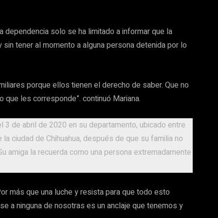
a dependencia solo se ha limitado a informar que la
 y sin tener al momento a alguna persona detenida por lo
miliares porque ellos tienen el derecho de saber. Que no
lo que les corresponde”. continuó Mariana.
 el 3 de abril de 2020 en su departamento, ubicado entre
e la ciudad de Chihuahua, después de que su familia no
s. Su amiga la recuerda como una persona extremadamente
r más que una luche y resista para que todo esto
ase a ninguna de nosotras es un anclaje que tenemos y