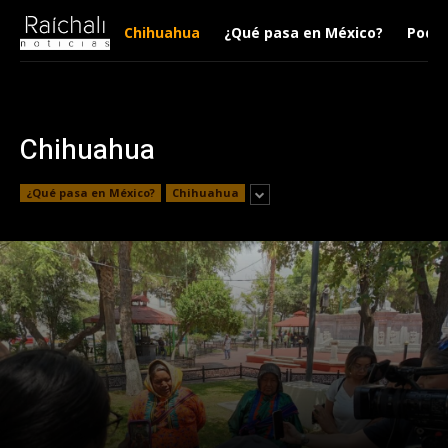
Chihuahua
¿Qué pasa en México?
Podca
Chihuahua
¿Qué pasa en México?
Chihuahua