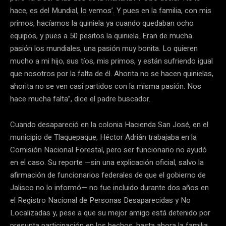
hace, es del Mundial, lo vemos’. Y pues en la familia, con mis
primos, hacíamos la quiniela ya cuando quedaban ocho
equipos, y pues a 50 pesitos la quiniela. Eran de mucha
pasión los mundiales, una pasión muy bonita. Lo quieren
mucho a mi hijo, sus tíos, mis primos, y están sufriendo igual
que nosotros por la falta de él. Ahorita no se hacen quinielas,
ahorita no se ven casi partidos con la misma pasión. Nos
hace mucha falta”, dice el padre buscador.
Cuando desapareció en la colonia Hacienda San José, en el
municipio de Tlaquepaque, Héctor Adrián trabajaba en la
Comisión Nacional Forestal, pero ser funcionario no ayudó
en el caso. Su reporte —sin una explicación oficial, salvo la
afirmación de funcionarios federales de que el gobierno de
Jalisco no lo informó— no fue incluido durante dos años en
el Registro Nacional de Personas Desaparecidas y No
Localizadas y, pese a que su mejor amigo está detenido por
presunta participación en los hechos, hasta ahora la familia