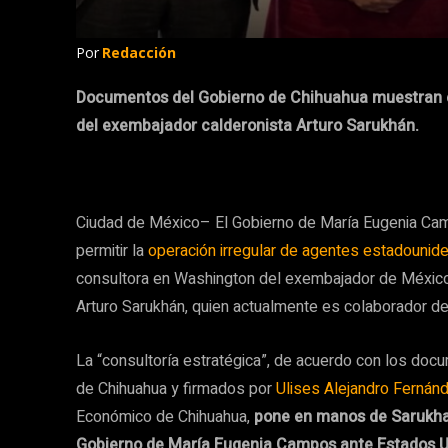
Por
Redacción
Documentos del Gobierno de Chihuahua muestran el
del exembajador calderonista Arturo Sarukhán.
Ciudad de México– El Gobierno de María Eugenia Cam
permitir la
operación irregular de agentes estadounid
consultora en Washington del exembajador de México 
Arturo Sarukhán, quien actualmente es colaborador d
La “consultoría estratégica”, de acuerdo con los doc
de Chihuahua y firmados por
Ulises Alejandro Ferná
Económico de Chihuahua,
pone en manos de Sarukhan
Gobierno de María Eugenia Campos ante Estados U