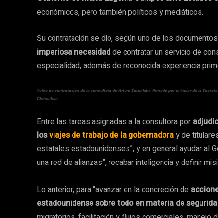
económicos, pero también políticos y mediáticos.
Su contratación se dio, según uno de los documentos 
imperiosa necesidad
de contratar un servicio de con
especialidad, además de reconocida experiencia primor
Aviso de contratación de la consultora de Arturo Sarukhán, firmado por el titular de la Secre
Chihuahua
Entre las tareas asignadas a la consultora por
adjudi
los
viajes de trabajo de la gobernadora
y de titulare
estatales estadounidenses”, y en general ayudar al Gob
una red de alianzas”, recabar inteligencia y definir mi
Lo anterior, para “avanzar en la concreción de
accione
estadounidense sobre todo en materia de seguridad
migratorios, facilitación y flujos comerciales, manejo