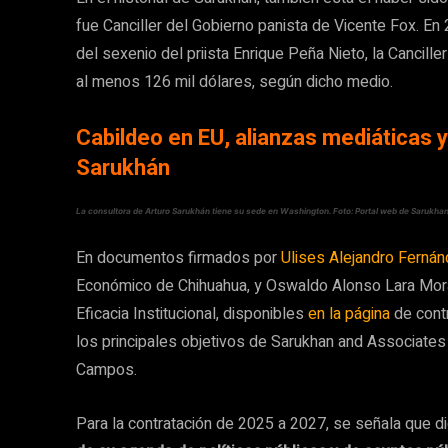
fue Canciller del Gobierno panista de Vicente Fox. En 
del sexenio del priista Enrique Peña Nieto, la Cancil
al menos 126 mil dólares, según dicho medio.
Cabildeo en EU, alianzas mediáticas y
Sarukhán
La consultora de Arturo Sarukhán tiene su sede en Washington. Foto: Portal web de Sarukh
En documentos firmados por
Ulises Alejandro Fern
Económico de Chihuahua, y Oswaldo Alonso Lara Morale
Eficacia Institucional, disponibles
en la página
de contr
los principales objetivos de Sarukhan and Associates 
Campos.
Para la contratación de 2025 a 2027, se señala que 