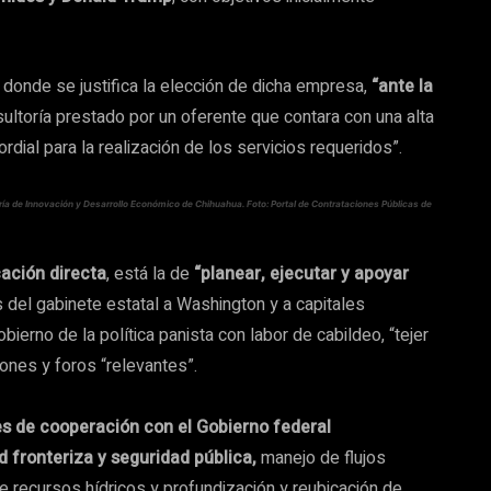
donde se justifica la elección de dicha empresa,
“ante la
sultoría prestado por un oferente que contara con una alta
dial para la realización de los servicios requeridos”.
taría de Innovación y Desarrollo Económico de Chihuahua. Foto: Portal de Contrataciones Públicas de
cación directa
, está la de
“planear, ejecutar y apoyar
s del gabinete estatal a Washington y a capitales
ierno de la política panista con labor de cabildeo, “tejer
siones y foros “relevantes”.
s de cooperación con el Gobierno federal
 fronteriza y seguridad pública,
manejo de flujos
 de recursos hídricos y profundización y reubicación de