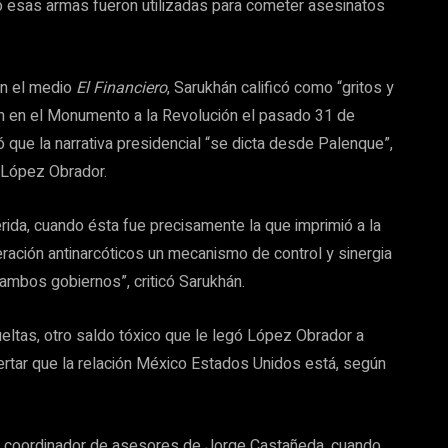
o esas armas fueron utilizadas para cometer asesinatos
en el medio
El Financiero
, Sarukhán calificó como “gritos y
m en el Monumento a la Revolución el pasado 31 de
 que la narrativa presidencial “se dicta desde Palenque”,
 López Obrador.
rida, cuando ésta fue precisamente la que imprimió a la
ración antinarcóticos un mecanismo de control y sinergia
 ambos gobiernos”, criticó Sarukhán.
 sueltas, otro saldo tóxico que le legó López Obrador a
rtar que la relación México Estados Unidos está, según
ido coordinador de asesores de Jorge Castañeda, cuando