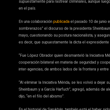
supuestamente para rastrear criminales, aunque lueg
en el país.
En una colaboración
publicada
el pasado 10 de junio 
sombrerazos” el discurso de la presidenta Sheinbau
mayo, cuestionando su postura nacionalista, y aseguró
es decir, que supuestamente la dicta el expresidente
“Fue López Obrador quien desmanteló la Iniciativa Mé
cooperación bilateral en materia de seguridad y coope
inter-agencias, de ambos lados de la frontera y entre
“Al eliminar la Iniciativa Mérida, se les volvió a dejar
Sheinbaum y a García Harfuch”, agregó, además de ale
dijo, “en el filo del abismo”.
En el historial de Sarukhán, también está el haber s