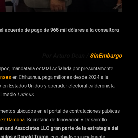
 acuerdo de pago de 968 mil dólares a la consultora
Por Arturo Dean /
SinEmbargo
pos, mandataria estatal señalada por presuntamente
enses
en Chihuahua, paga millones desde 2024 a la
en Estados Unidos y operador electoral calderonista,
el medio
Latinus
.
umentos ubicados en el portal de contrataciones públicas
ndez Gamboa
, Secretario de Innovación y Desarrollo
 and Associates LLC gran parte de la estrategia del
nidos y Donald Trump
, con objetivos inicialmente