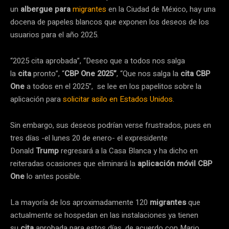
un
albergue para
migrantes
en la Ciudad de México, hay una
docena de papeles blancos que exponen los deseos de los
usuarios para el año 2025.
“2025 cita aprobada”, “Deseo que a todos nos salga
la
cita
pronto”, “
CBP One 2025”
, “Que nos salga la
cita CBP
One
a todos en el 2025”, se lee en los papelitos sobre la
aplicación para
solicitar asilo en Estados Unidos
.
Sin embargo, sus deseos podrían verse frustrados, pues en
tres días -el lunes 20 de enero- el expresidente
Donald
Trump
regresará a la Casa Blanca y ha dicho en
reiteradas ocasiones que eliminará la
aplicación móvil CBP
One
lo antes posible.
La mayoría de los aproximadamente 120
migrantes
que
actualmente se hospedan en las instalaciones ya tienen
su
cita
aprobada para estos días, de acuerdo con Mario