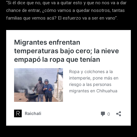
“Si él dice que no, que va a quitar esto y que no nos va a dar
chance de entrar, ¿cómo vamos a quedar nosotros, tantas
familias que vemos acá? El esfuerzo va a ser en vano”.