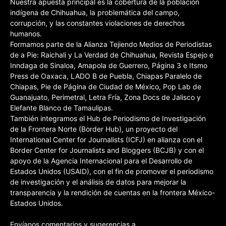
Nuestra apuesta principal es la cobertura de la población
indígena de Chihuahua, la problemática del campo,
corrupción, y las constantes violaciones de derechos
humanos.
Formamos parte de la Alianza Tejiendo Medios de Periodistas
de a Pie: Raichali y La Verdad de Chihuahua, Revista Espejo e
Inndaga de Sinaloa, Amapola de Guerrero, Página 3 e Itsmo
Press de Oaxaca, LADO B de Puebla, Chiapas Paralelo de
Chiapas, Pie de Página de Ciudad de México, Pop Lab de
Guanajuato, Perimetral, Letra Fría, Zona Docs de Jalisco y
Elefante Blanco de Tamaulipas.
También integramos el Hub de Periodismo de Investigación
de la Frontera Norte (Border Hub), un proyecto del
International Center for Journalists (ICFJ) en alianza con el
Border Center for Journalists and Bloggers (BCJB) y con el
apoyo de la Agencia Internacional para el Desarrollo de
Estados Unidos (USAID), con el fin de promover el periodismo
de investigación y el análisis de datos para mejorar la
transparencia y la rendición de cuentas en la frontera México-
Estados Unidos.
Envíanos comentarios y sugerencias a