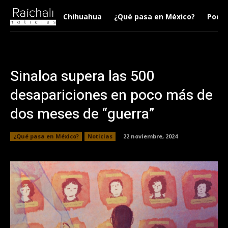
Chihuahua
¿Qué pasa en México?
Podca
Sinaloa supera las 500
desapariciones en poco más de
dos meses de “guerra”
¿Qué pasa en México?
Noticias
22 noviembre, 2024