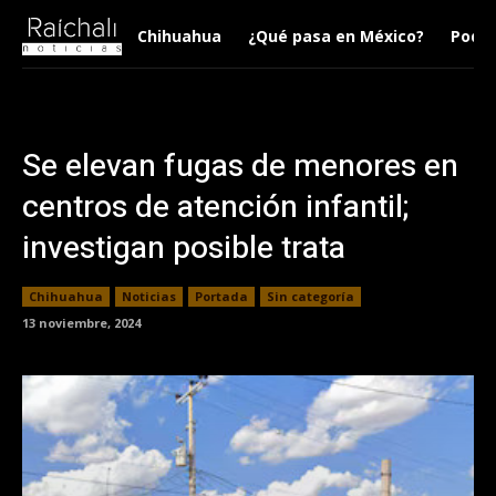
Chihuahua
¿Qué pasa en México?
Podca
Se elevan fugas de menores en
centros de atención infantil;
investigan posible trata
Chihuahua
Noticias
Portada
Sin categoría
13 noviembre, 2024