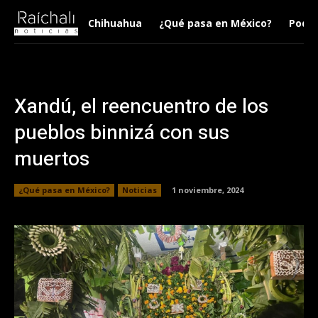
Chihuahua
¿Qué pasa en México?
Podca
Xandú, el reencuentro de los
pueblos binnizá con sus
muertos
¿Qué pasa en México?
Noticias
1 noviembre, 2024