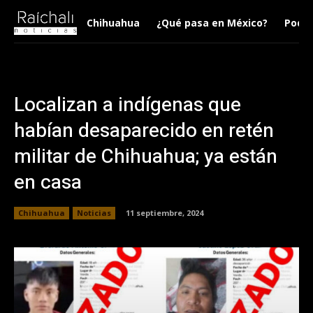
Chihuahua
¿Qué pasa en México?
Podca
Localizan a indígenas que
habían desaparecido en retén
militar de Chihuahua; ya están
en casa
Chihuahua
Noticias
11 septiembre, 2024