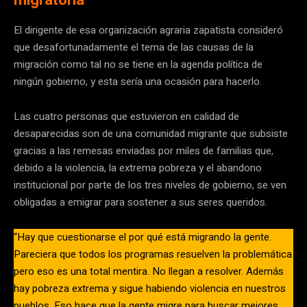
El dirigente de esa organización agraria zapatista consideró
que desafortunadamente el tema de las causas de la
migración como tal no se tiene en la agenda política de
ningún gobierno, y esta sería una ocasión para hacerlo.
Las cuatro personas que estuvieron en calidad de
desaparecidas son de una comunidad migrante que subsiste
gracias a las remesas enviadas por miles de familias que,
debido a la violencia, la extrema pobreza y el abandono
institucional por parte de los tres niveles de gobierno, se ven
obligadas a emigrar para sostener a sus seres queridos.
“Hay que cuestionarse el por qué está migrando la gente.
Pareciera que todos los programas resuelven la problemática
pero eso es una total mentira. No llegan a resolver. Además
hay pobreza extrema y sigue habiendo violencia en nuestros
pueblos. Eso hace que la gente migre para buscar mejores