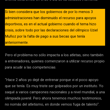
Si bien considera que los gobiernos de por lo menos 3
administraciones han disminuido el recurso para apoyos
deportivos, es en el actual gobierno cuando el tema hizo
crisis, sobre todo por las declaraciones del olímpico Uziel
Muñoz por la falta de pago a sus becas que tenía
anteriormente.
Pero el problema no sólo impacta a los atletas, sino también
a entrenadores, quienes comenzaron a utilizar recurso propio
para acudir a las competencias.
“Hace 2 años yo dejé de entrenar porque vi el poco apoyo
que se tenía. Es muy triste ser golpeados por un instituto. Yo
saqué a varios campeones nacionales y a nivel mundial, a una
olimpiada juvenil. Pero ahora tenemos muchos testimonios,
no nomás del atletismo, en donde vemos fuga de talento”.