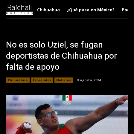
Chihuahua
¿Qué pasa en México?
Podca
No es solo Uziel, se fugan
deportistas de Chihuahua por
falta de apoyo
Chihuahua
Especiales
Noticias
8 agosto, 2024