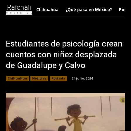
Chihuahua
¿Qué pasa en México?
Podca
Estudiantes de psicología crean
cuentos con niñez desplazada
de Guadalupe y Calvo
Chihuahua
Noticias
Portada
24 julio, 2024