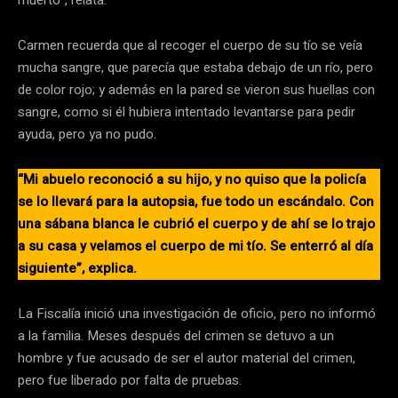
muerto”, relata.
Carmen recuerda que al recoger el cuerpo de su tío se veía
mucha sangre, que parecía que estaba debajo de un río, pero
de color rojo; y además en la pared se vieron sus huellas con
sangre, como si él hubiera intentado levantarse para pedir
ayuda, pero ya no pudo.
“Mi abuelo reconoció a su hijo, y no quiso que la policía
se lo llevará para la autopsia, fue todo un escándalo. Con
una sábana blanca le cubrió el cuerpo y de ahí se lo trajo
a su casa y velamos el cuerpo de mi tío. Se enterró al día
siguiente”, explica.
La Fiscalía inició una investigación de oficio, pero no informó
a la familia. Meses después del crimen se detuvo a un
hombre y fue acusado de ser el autor material del crimen,
pero fue liberado por falta de pruebas.