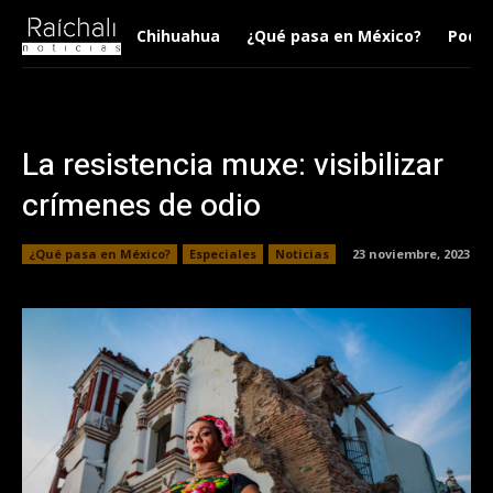
Chihuahua
¿Qué pasa en México?
Podca
La resistencia muxe: visibilizar
crímenes de odio
¿Qué pasa en México?
Especiales
Noticias
23 noviembre, 2023