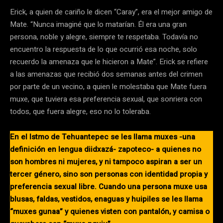
Erick, a quien de cariño le dicen “Caray”, era el mejor amigo de
Mate. “Nunca imaginé que lo matarían. Él era una gran
persona, noble y alegre, siempre te respetaba. Todavía no
encuentro la respuesta de lo que ocurrió esa noche, solo
recuerdo la amenaza que le hicieron a Mate”. Erick se refiere
a las amenazas que recibió dos semanas antes del crimen
por parte de un vecino, a quien le molestaba que Mate fuera
muxe, que tuviera esa preferencia sexual, que sonriera con
todos, que fuera alegre, eso no lo toleraba.
En el Istmo de Tehuantepec se les llama muxes -una
definición en lengua diidxazá- zapoteco- a quienes no
son hombres ni mujeres, y ni tampoco aspiran a ser un
tercer género, sino son personas con identidad propia y
preferencia sexual libre. Cuando una persona muxe usa
blusas, faldas, vestidos, enaguas y huipiles se les llama
“muxes gunaa” y quienes visten con pantalón, y camisa o