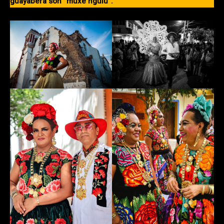
guayabera son “muxe nguiu”.