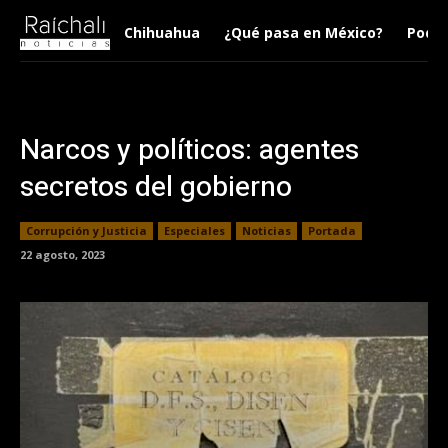
Chihuahua
¿Qué pasa en México?
Podca
Narcos y políticos: agentes
secretos del gobierno
Corrupción y Justicia
Especiales
Noticias
Portada
22 agosto, 2023