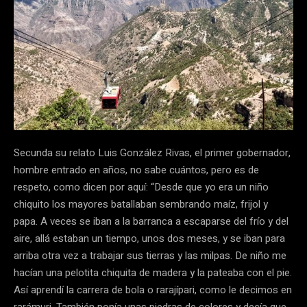
Secunda su relato Luis González Rivas, el primer gobernador,
hombre entrado en años, no sabe cuántos, pero es de
respeto, como dicen por aquí: “Desde que yo era un niño
chiquito los mayores batallaban sembrando maíz, frijol y
papa. A veces se iban a la barranca a escaparse del frío y del
aire, allá estaban un tiempo, unos dos meses, y se iban para
arriba otra vez a trabajar sus tierras y las milpas. De niño me
hacían una pelotita chiquita de madera y la pateaba con el pie.
Así aprendí la carrera de bola o rarajípari, como le decimos en
rarámuri. También ponía unas piedras de colores y decía que