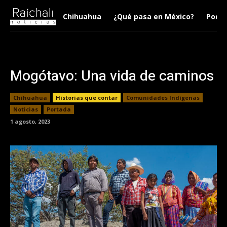
Chihuahua
¿Qué pasa en México?
Podca
Mogótavo: Una vida de caminos
Chihuahua
Historias que contar
Comunidades Indígenas
Noticias
Portada
1 agosto, 2023