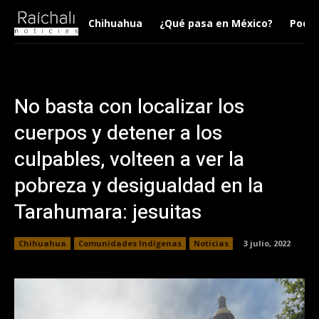
Chihuahua
¿Qué pasa en México?
Podca
No basta con localizar los
cuerpos y detener a los
culpables, volteen a ver la
pobreza y desigualdad en la
Tarahumara: jesuitas
Chihuahua
Comunidades Indígenas
Noticias
3 julio, 2022