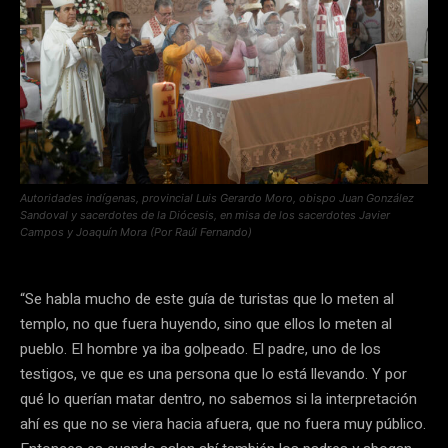
Autoridades indígenas, provincial Luis Gerardo Moro, obispo Juan González
Sandoval y sacerdotes de la Diócesis, en misa de los sacerdotes Javier
Campos y Joaquín Mora (Por Raúl Fernando)
“Se habla mucho de este guía de turistas que lo meten al
templo, no que fuera huyendo, sino que ellos lo meten al
pueblo. El hombre ya iba golpeado. El padre, uno de los
testigos, ve que es una persona que lo está llevando. Y por
qué lo querían matar dentro, no sabemos si la interpretación
ahí es que no se viera hacia afuera, que no fuera muy público.