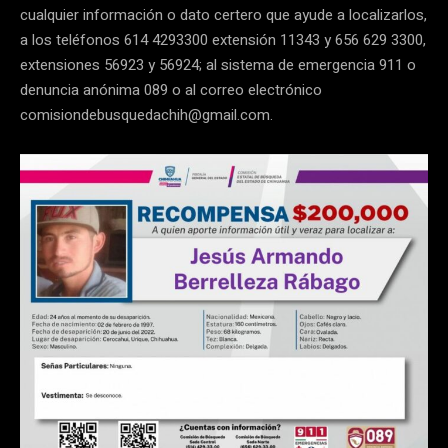
cualquier información o dato certero que ayude a localizarlos,
a los teléfonos 614 4293300 extensión 11343 y 656 629 3300,
extensiones 56923 y 56924; al sistema de emergencia 911 o
denuncia anónima 089 o al correo electrónico
comisiondebusquedachih@gmail.com.