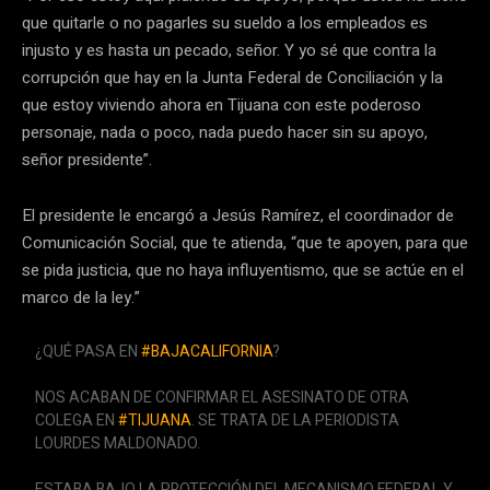
que quitarle o no pagarles su sueldo a los empleados es
injusto y es hasta un pecado, señor. Y yo sé que contra la
corrupción que hay en la Junta Federal de Conciliación y la
que estoy viviendo ahora en Tijuana con este poderoso
personaje, nada o poco, nada puedo hacer sin su apoyo,
señor presidente”.
El presidente le encargó a Jesús Ramírez, el coordinador de
Comunicación Social, que te atienda, “que te apoyen, para que
se pida justicia, que no haya influyentismo, que se actúe en el
marco de la ley.”
¿QUÉ PASA EN
#BAJACALIFORNIA
?
NOS ACABAN DE CONFIRMAR EL ASESINATO DE OTRA
COLEGA EN
#TIJUANA
. SE TRATA DE LA PERIODISTA
LOURDES MALDONADO.
ESTABA BAJO LA PROTECCIÓN DEL MECANISMO FEDERAL Y