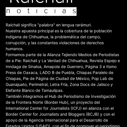
Raíchali significa "palabra" en lengua rarámuri.
Nuestra apuesta principal es la cobertura de la población
indígena de Chihuahua, la problemática del campo,
corrupción, y las constantes violaciones de derechos
humanos.
Formamos parte de la Alianza Tejiendo Medios de Periodistas
de a Pie: Raichali y La Verdad de Chihuahua, Revista Espejo e
Inndaga de Sinaloa, Amapola de Guerrero, Página 3 e Itsmo
Press de Oaxaca, LADO B de Puebla, Chiapas Paralelo de
Chiapas, Pie de Página de Ciudad de México, Pop Lab de
Guanajuato, Perimetral, Letra Fría, Zona Docs de Jalisco y
Elefante Blanco de Tamaulipas.
También integramos el Hub de Periodismo de Investigación
de la Frontera Norte (Border Hub), un proyecto del
International Center for Journalists (ICFJ) en alianza con el
Border Center for Journalists and Bloggers (BCJB) y con el
apoyo de la Agencia Internacional para el Desarrollo de
Estados Unidos (USAID), con el fin de promover el periodismo