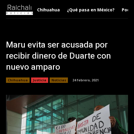
Chihuahua
¿Qué pasa en México?
Podca
Maru evita ser acusada por
recibir dinero de Duarte con
nuevo amparo
Chihuahua
Justicia
Noticias
24 febrero, 2021