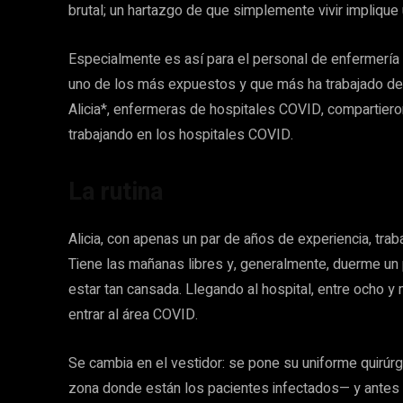
brutal; un hartazgo de que simplemente vivir implique
Especialmente es así para el personal de enfermería
uno de los más expuestos y que más ha trabajado des
Alicia*, enfermeras de hospitales COVID, compartier
trabajando en los hospitales COVID.
La rutina
Alicia, con apenas un par de años de experiencia, traba
Tiene las mañanas libres y, generalmente, duerme un pa
estar tan cansada. Llegando al hospital, entre ocho y 
entrar al área COVID.
Se cambia en el vestidor: se pone su uniforme quirúrgic
zona donde están los pacientes infectados— y antes d