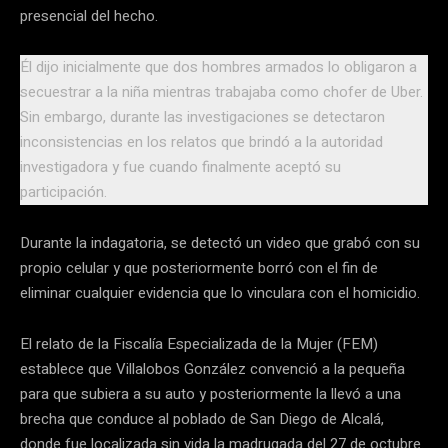
presencial del hecho.
Él dijo inicialmente que dos hombres armados lo obligaron a
secuestrar a la niña mientras trabajaba como chofer de Uber.
Sin embargo, durante las investigaciones se detectaron
inconsistencias en los relatos que brindó a la autoridad
investigadora y fue cuando finalmente aceptó su
participación.
Durante la indagatoria, se detectó un video que grabó con su
propio celular y que posteriormente borró con el fin de
eliminar cualquier evidencia que lo vinculara con el homicidio.
El relato de la Fiscalía Especializada de la Mujer (FEM)
establece que Villalobos González convenció a la pequeña
para que subiera a su auto y posteriormente la llevó a una
brecha que conduce al poblado de San Diego de Alcalá,
donde fue localizada sin vida la madrugada del 27 de octubre.