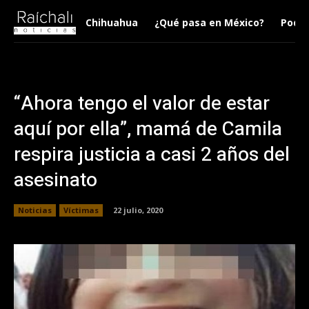
Chihuahua
¿Qué pasa en México?
Podca
“Ahora tengo el valor de estar
aquí por ella”, mamá de Camila
respira justicia a casi 2 años del
asesinato
Noticias
Víctimas
22 julio, 2020