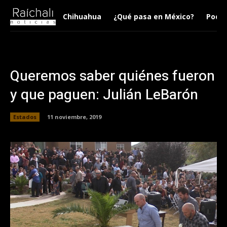
Chihuahua
¿Qué pasa en México?
Podca
Queremos saber quiénes fueron
y que paguen: Julián LeBarón
Estados
11 noviembre, 2019