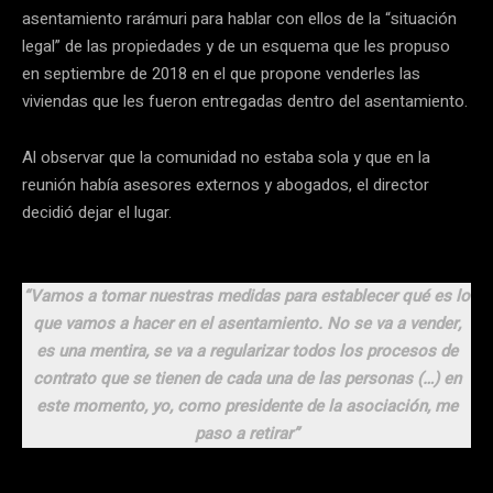
asentamiento rarámuri para hablar con ellos de la “situación
legal” de las propiedades y de un esquema que les propuso
en septiembre de 2018 en el que propone venderles las
viviendas que les fueron entregadas dentro del asentamiento.
Al observar que la comunidad no estaba sola y que en la
reunión había asesores externos y abogados, el director
decidió dejar el lugar.
“Vamos a tomar nuestras medidas para establecer qué es lo
que vamos a hacer en el asentamiento. No se va a vender,
es una mentira, se va a regularizar todos los procesos de
contrato que se tienen de cada una de las personas (…) en
este momento, yo, como presidente de la asociación, me
paso a retirar”