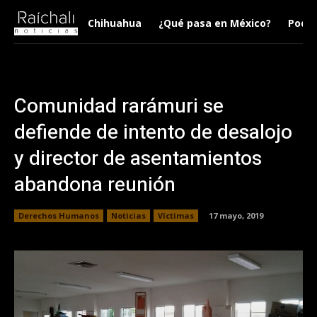
Chihuahua
¿Qué pasa en México?
Podca
Comunidad rarámuri se
defiende de intento de desalojo
y director de asentamientos
abandona reunión
Derechos Humanos
Noticias
Víctimas
17 mayo, 2019