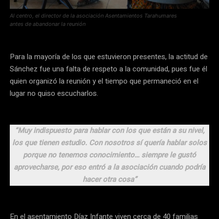
Al centro, el director de la asociación Asentamientos Tarahumares
antes de abandonar la reunión
Para la mayoría de los que estuvieron presentes, la actitud de
Sánchez fue una falta de respeto a la comunidad, pues fue él
quien organizó la reunión y el tiempo que permaneció en el
lugar no quiso escucharlos.
“Muy indispuesto para hablar con los que están a su nivel,
los que tienen estudio. Con nosotros sí quería hablar solos
porque no tenemos conocimiento… siempre le gustó
aprovecharse, por eso entró a la asociación cuando podría
hacer otra cosa”
En el asentamiento Díaz Infante viven cerca de 40 familias