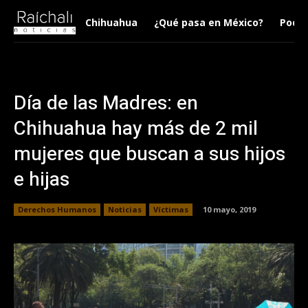
Chihuahua
¿Qué pasa en México?
Podca
Día de las Madres: en
Chihuahua hay más de 2 mil
mujeres que buscan a sus hijos
e hijas
Derechos Humanos
Noticias
Víctimas
10 mayo, 2019