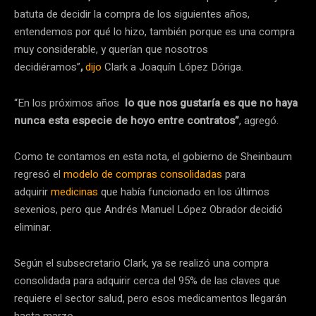
batuta de decidir la compra de los siguientes años,
entendemos por qué lo hizo, también porque es una compra
muy considerable, y querían que nosotros
decidiéramos”
,
dijo
Clark a Joaquín López Dóriga.
“En los próximos años
lo que nos gustaría es que no haya
nunca esta especie de hoyo entre contratos”
, agregó.
Como te contamos en esta nota, el gobierno de Sheinbaum
regresó el
modelo de compras consolidadas
para
adquirir
medicinas
que había funcionado en los últimos
sexenios, pero que Andrés Manuel López Obrador decidió
eliminar.
Según el subsecretario Clark, ya se realizó una compra
consolidada para adquirir cerca del 95% de las claves que
requiere el sector salud, pero esos medicamentos llegarán
hasta marzo.