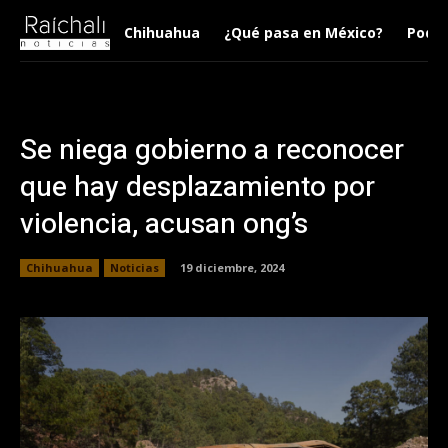
Chihuahua
¿Qué pasa en México?
Podca
Se niega gobierno a reconocer
que hay desplazamiento por
violencia, acusan ong’s
Chihuahua
Noticias
19 diciembre, 2024