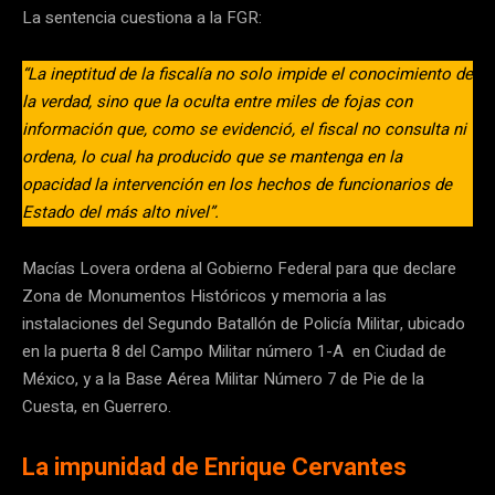
La sentencia cuestiona a la FGR:
“La ineptitud de la fiscalía no solo impide el conocimiento de
la verdad, sino que la oculta entre miles de fojas con
información que, como se evidenció, el fiscal no consulta ni
ordena, lo cual ha producido que se mantenga en la
opacidad la intervención en los hechos de funcionarios de
Estado del más alto nivel”.
Macías Lovera ordena al Gobierno Federal para que declare
Zona de Monumentos Históricos y memoria a las
instalaciones del Segundo Batallón de Policía Militar, ubicado
en la puerta 8 del Campo Militar número 1-A en Ciudad de
México, y a la Base Aérea Militar Número 7 de Pie de la
Cuesta, en Guerrero.
La impunidad de Enrique Cervantes