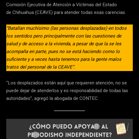
Comisión Ejecutiva de Atención a Víctimas del Estado
de Chihuahua (CEAVE) para atender todas esas carencias.
“Batallan muchísimo (las personas desplazadas) en todos
los sentidos pero principalmente con las cuestiones de
salud y de acceso a la vivienda, a pesar de que la se les
acompaña en parte, pues no se está haciendo como lo
suficiente y a veces hasta tenemos para la gente malos
tratos del personal de la CEAVE”.
“Los desplazados están aquí que requieren atención, no se
puede dejar de atenderlos y es responsabilidad de todas las
autoridades”, agregó la abogada de CONTEC.