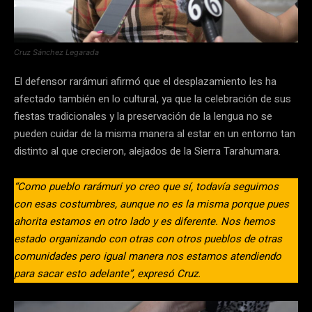
Cruz Sánchez Legarada
El defensor rarámuri afirmó que el desplazamiento les ha
afectado también en lo cultural, ya que la celebración de sus
fiestas tradicionales y la preservación de la lengua no se
pueden cuidar de la misma manera al estar en un entorno tan
distinto al que crecieron, alejados de la Sierra Tarahumara.
“Como pueblo rarámuri yo creo que sí, todavía seguimos
con esas costumbres, aunque no es la misma porque pues
ahorita estamos en otro lado y es diferente. Nos hemos
estado organizando con otras con otros pueblos de otras
comunidades pero igual manera nos estamos atendiendo
para sacar esto adelante”, expresó Cruz.