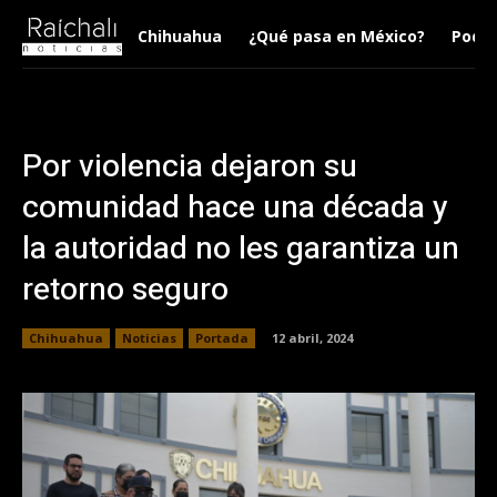
Chihuahua
¿Qué pasa en México?
Podca
Por violencia dejaron su
comunidad hace una década y
la autoridad no les garantiza un
retorno seguro
Chihuahua
Noticias
Portada
12 abril, 2024