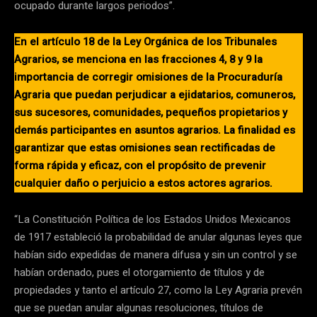
ocupado durante largos periodos”.
En el artículo 18 de la Ley Orgánica de los Tribunales
Agrarios, se menciona en las fracciones 4, 8 y 9 la
importancia de corregir omisiones de la Procuraduría
Agraria que puedan perjudicar a ejidatarios, comuneros,
sus sucesores, comunidades, pequeños propietarios y
demás participantes en asuntos agrarios. La finalidad es
garantizar que estas omisiones sean rectificadas de
forma rápida y eficaz, con el propósito de prevenir
cualquier daño o perjuicio a estos actores agrarios.
“La Constitución Política de los Estados Unidos Mexicanos
de 1917 estableció la probabilidad de anular algunas leyes que
habían sido expedidas de manera difusa y sin un control y se
habían ordenado, pues el otorgamiento de títulos y de
propiedades y tanto el artículo 27, como la Ley Agraria prevén
que se puedan anular algunas resoluciones, títulos de