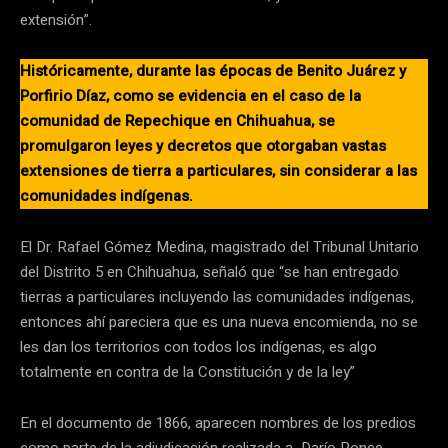
extensión”.
Históricamente, durante las épocas de Benito Juárez y
Porfirio Díaz, como se evidencia en el caso de la
comunidad de Repechique en Chihuahua, se
promulgaron leyes y decretos que otorgaban vastas
extensiones de tierra a particulares, sin considerar a las
comunidades indígenas.
El Dr. Rafael Gómez Medina, magistrado del Tribunal Unitario
del Distrito 5 en Chihuahua, señaló que “se han entregado
tierras a particulares incluyendo las comunidades indígenas,
entonces ahí pareciera que es una nueva encomienda, no se
les dan los territorios con todos los indígenas, es algo
totalmente en contra de la Constitución y de la ley”
En el documento de 1866, aparecen nombres de los predios