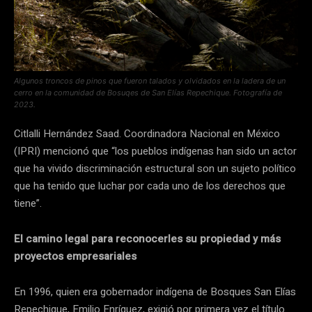
Algunos troncos de pinos que fueron talados y olvidados en la ladera de un
cerro en la comunidad de Bosuqes de San Elías Repechique. Fotografía de
2023.
Citlalli Hernández Saad. Coordinadora Nacional en México
(IPRI) mencionó que “los pueblos indígenas han sido un actor
que ha vivido discriminación estructural son un sujeto político
que ha tenido que luchar por cada uno de los derechos que
tiene”.
El camino legal para reconocerles su propiedad y más
proyectos empresariales
En 1996, quien era gobernador indígena de Bosques San Elías
Repechique, Emilio Enríquez, exigió por primera vez el título