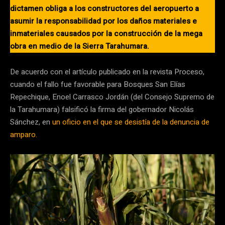
dictamen obliga a los constructores del aeropuerto a
asumir la responsabilidad por los daños materiales e
inmateriales causados por la construcción de la mega
obra en medio de la Sierra Tarahumara.
De acuerdo con el artículo publicado en la revista Proceso,
cuando el fallo fue favorable para Bosques San Elías
Repechique, Enoel Carrasco Jordán (del Consejo Supremo de
la Tarahumara) falsificó la firma del gobernador Nicolás
Sánchez, en
un oficio en el que se desistía de la denuncia de
amparo.