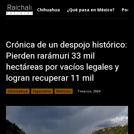
Chihuahua
¿Qué pasa en México?
Podca
Crónica de un despojo histórico:
Pierden rarámuri 33 mil
hectáreas por vacíos legales y
logran recuperar 11 mil
Chihuahua
Especiales
Noticias
7 marzo, 2024