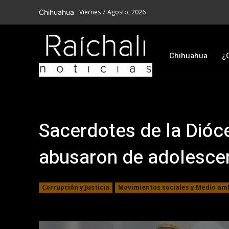
Chihuahua
Viernes 7 Agosto, 2026
Chihuahua
¿
Sacerdotes de la Dióc
abusaron de adolesce
Corrupción y Justicia
Movimientos sociales y Medio am