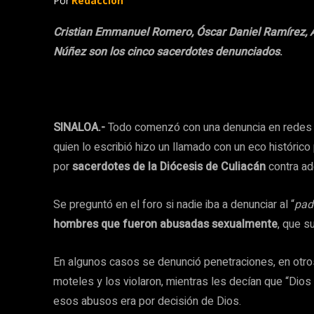
Por
Redacción
Cristian Emmanuel Romero, Óscar Daniel Ramírez, An
Núñez son los cinco sacerdotes denunciados
.
SINALOA.-
Todo comenzó con una denuncia en redes s
quien lo escribió hizo un llamado con un eco históric
por
sacerdotes de la Diócesis de Culiacán
contra ad
Se preguntó en el foro si nadie iba a denunciar al “
pad
hombres que fueron abusadas sexualmente
, que s
En algunos casos se denunció penetraciones, en otro
moteles y los violaron, mientras les decían que “Dios
esos abusos era por decisión de Dios.