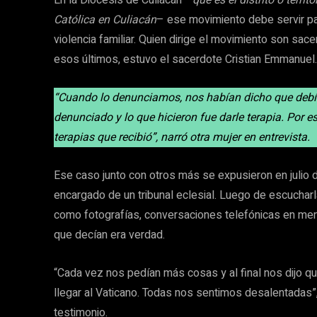
En la Diócesis de Culiacán –
que es el distrito o territ
Católica en Culiacán
– ese movimiento debe servir p
violencia familiar. Quien dirige el movimiento son sa
esos últimos, estuvo el sacerdote Cristian Emmanuel.
“Cuando lo denunciamos, nos habían dicho que debía
denunciado y lo que hicieron fue darle terapia. Por 
terapias que recibió”, narró otra mujer en entrevista.
Ese caso junto con otros más se expusieron en juli
encargado de un tribunal eclesial. Luego de escucharl
como fotografías, conversaciones telefónicas en mens
que decían era verdad.
“Cada vez nos pedían más cosas y al final nos dijo qu
llegar al Vaticano. Todas nos sentimos desalentadas”
testimonio.