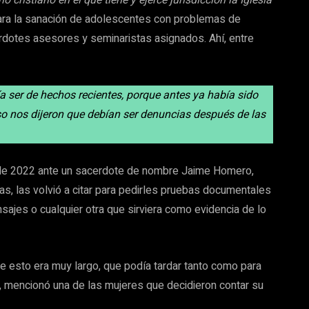
orio cristiano en el que tiene y ejerce jurisdicción la Iglesia
ara la sanación de adolescentes con problemas de
cerdotes asesores y seminaristas asignados. Ahí, entre
 ser de hechos recientes, porque antes ya había sido
eso nos dijeron que debían ser denuncias después de las
o de 2022 ante un sacerdote de nombre Jaime Homero,
as, las volvió a citar para pedirles pruebas documentales
ajes o cualquier otra que sirviera como evidencia de lo
e esto era muy largo, que podía tardar tanto como para
, mencionó una de las mujeres que decidieron contar su