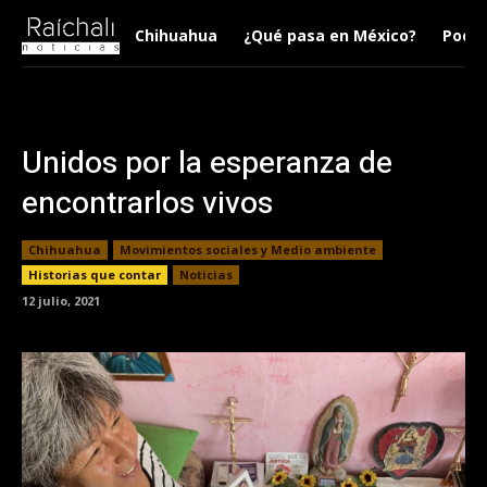
Chihuahua
¿Qué pasa en México?
Podca
Unidos por la esperanza de
encontrarlos vivos
Chihuahua
Movimientos sociales y Medio ambiente
Historias que contar
Noticias
12 julio, 2021