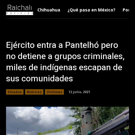
Chihuahua
¿Qué pasa en México?
Podca
Ejército entra a Pantelhó pero
no detiene a grupos criminales,
miles de indígenas escapan de
sus comunidades
Estados
Noticias
Víctimas
12 julio, 2021