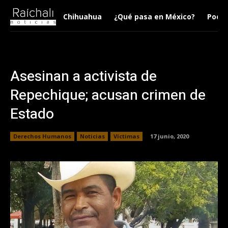
Chihuahua
¿Qué pasa en México?
Podca
Asesinan a activista de
Repechique; acusan crimen de
Estado
Derechos Humanos
Noticias
Víctimas
17 junio, 2020