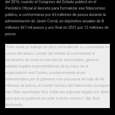
del 2016, cuando el Congreso del Estado publicó en el
Periódico Oficial el decreto para formalizar ese fideicomiso
público, a conformarse por 65 millones de pesos durante la
administración de Javier Corral, en depósitos anuales de 8
millones 267 mil pesos y uno final en 2021 por 12 millones de
pesos.
“Toño tenía un trabajo de años defendiendo su comunidad en
contra del abuso y poder del estado al construirles el
aeropuerto de Creel en sus tierras ancestrales, ganaron
batallas legales importantísimas de la mano de la
organización civil Contec, posteriormente al ser
indemnizados por el gobierno con una suma de más de 60
millones de pesos, el comité técnico del fideicomiso bosques
San Elías repechique hizo todas las argucias legales por años
para que no pudieran acceder a dicho recurso”, dijo Ruíz
Anchondo.