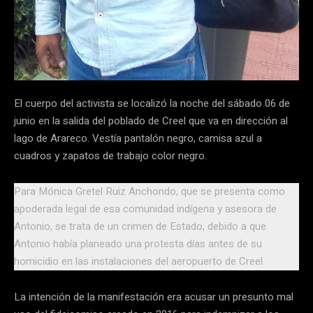
El cuerpo del activista se localizó la noche del sábado 06 de
junio en la salida del poblado de Creel que va en dirección al
lago de Arareco. Vestía pantalón negro, camisa azul a
cuadros y zapatos de trabajo color negro.
Para Mónica Gretel Ruiz Anchondo, que se presenta como
apoderada legal de esa comunidad indígena y asesora de
Antonio, se trata de un crimen de Estado, debido a que
Antonio había planeado una protesta días antes de su
homicidio en las instalaciones del aeropuerto de Creel.
La intención de la manifestación era acusar un presunto mal