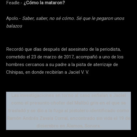
Feadle.-
¿Cómo la mataron?
Apolo.-
Saber, saber, no sé cómo. Sé que le pegaron unos
balazos
Recordó que días después del asesinato de la periodista,
cometido el 23 de marzo de 2017, acompañó a uno de los
hombres cercanos a su padre a la pista de aterrizaje de
Chínipas, en donde recibirían a Jaciel V. V.
Las investigaciones en torno al caso señalan a Jaciel
como el presunto chofer del Malibú gris en el que se
trasladó y se dio a la fuga al pistolero identificado como
Ramón Andrés Zavala Corral, encontrado sin vida el 19 de
diciembre en Álamos, Sonora.