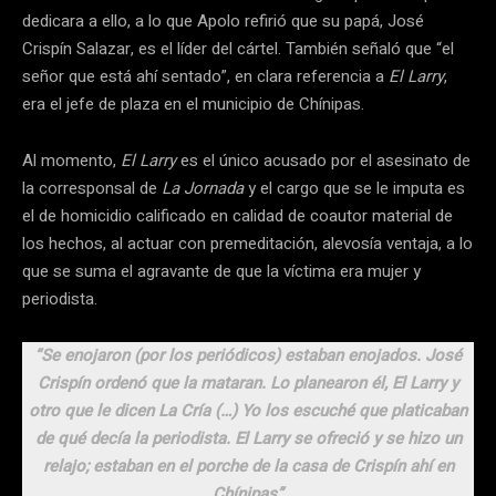
dedicara a ello, a lo que Apolo refirió que su papá, José
Crispín Salazar, es el líder del cártel. También señaló que “el
señor que está ahí sentado”, en clara referencia a
El Larry
,
era el jefe de plaza en el municipio de Chínipas.
Al momento,
El Larry
es el único acusado por el asesinato de
la corresponsal de
La Jornada
y el cargo que se le imputa es
el de homicidio calificado en calidad de coautor material de
los hechos, al actuar con premeditación, alevosía ventaja, a lo
que se suma el agravante de que la víctima era mujer y
periodista.
“Se enojaron (por los periódicos) estaban enojados. José
Crispín ordenó que la mataran. Lo planearon él, El Larry y
otro que le dicen La Cría (…) Yo los escuché que platicaban
de qué decía la periodista. El Larry se ofreció y se hizo un
relajo; estaban en el porche de la casa de Crispín ahí en
Chínipas”