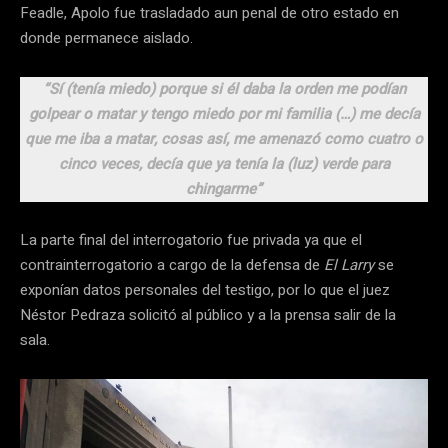
Feadle, Apolo fue trasladado aun penal de otro estado en
donde permanece aislado.
“Sí (tenía miedo) porque si él daba la orden me podían
golpear o matar y tengo miedo por mi familia (…) me decía
que me iba a matar, cosas así, me amenazó como cuatro o
cinco veces, decía que ya tenía la (luz) verde para
chingarme”
La parte final del interrogatorio fue privada ya que el
contrainterrogatorio a cargo de la defensa de
El Larry
se
exponían datos personales del testigo, por lo que el juez
Néstor Pedraza solicitó al público y a la prensa salir de la
sala.