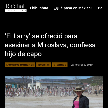
Chihuahua
¿Qué pasa en México?
Podca
‘El Larry’ se ofreció para
asesinar a Miroslava, confiesa
hijo de capo
Derechos Humanos
Noticias
Víctimas
27 febrero, 2020