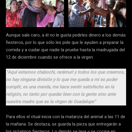
Aunque sale caro, a él no le gusta pedirles dinero a los demás
fiesteros, por lo que sólo les pide que le ayuden a preparar la
comida y a cuidar que nadie la pruebe hasta la madrugada del
12 de diciembre cuando se ofrece a la virgen.
“Aquí estamos chabochi, rarámuri y todos los que creemos,
no hay ninguna división y lo que me queda a mi es poder
cumplir, es una manda, me hace sentir satisfecho en la
religión, no tanto por quedar bien con la gente sino ante
nuestra madre que es la virgen de Guadalupe”
Para ellos el ritual inicia con la matanza del animal a las 11 de
la mañana. Se destaza, se guarda la pieza que entregarán a
los próximos fiesteros. Lo demás se lava y se cocina en