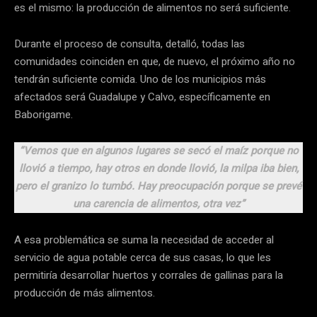
es el mismo: la producción de alimentos no será suficiente.
Durante el proceso de consulta, detalló, todas las
comunidades coinciden en que, de nuevo, el próximo año no
tendrán suficiente comida. Uno de los municipios más
afectados será Guadalupe y Calvo, específicamente en
Baborigame.
“Vemos que en algunos lugares se secó el maíz porque no
llovió a tiempo, hay otros en donde llovió, la milpa iba bien,
pero el granizo lo tumbó. Hay preocupación porque se prevé
una carencia de alimentos, otra vez”
A esa problemática se suma la necesidad de acceder al
servicio de agua potable cerca de sus casas, lo que les
permitiría desarrollar huertos y corrales de gallinas para la
producción de más alimentos.