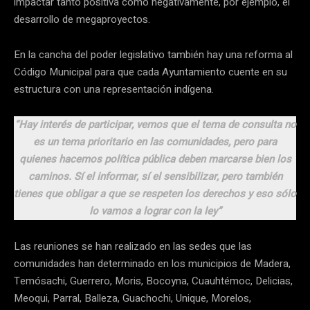
impactar tanto positiva como negativamente, por ejemplo, el
desarrollo de megaproyectos.
En la cancha del poder legislativo también hay una reforma al
Código Municipal para que cada Ayuntamiento cuente en su
estructura con una representación indígena.
“Hay interés de participar, vemos que el tema de consulta no
es un tema prioritario en las comunidades, pero para
quienes hacemos política pública deben marcarse bien los
caminos. Sí el informar, sí el sensibilizar, pero también
tienes que obligar a que se respeten los derechos y eso sólo
lo vamos a lograr con la ley”
Las reuniones se han realizado en las sedes que las
comunidades han determinado en los municipios de Madera,
Temósachi, Guerrero, Moris, Bocoyna, Cuauhtémoc, Delicias,
Meoqui, Parral, Balleza, Guachochi, Unique, Morelos,