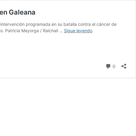
 en Galeana
a intervención programada en su batalla contra el cáncer de
Yessi
o. Patricia Mayorga / Raíchali …
Sigue leyendo
Carrera
encabeza
misa
para
recordar
Comentari
0
a
su
hijo
a
10
años
de
su
desaparición
en
Galeana