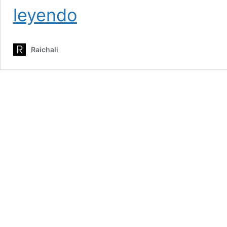
Oaxaca:
leyendo
mujeres
construyendo
comunidad
Raichali