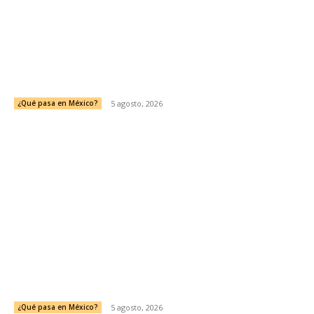
Buscar en Durango: una incansable labor ante la falta
de resultados oficiales
¿Qué pasa en México?
5 agosto, 2026
En el paso de la muerte
¿Qué pasa en México?
5 agosto, 2026