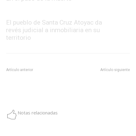
El pueblo de Santa Cruz Atoyac da
revés judicial a inmobiliaria en su
territorio
Artículo anterior
Artículo siguiente
“Que no se juegue con
Soldados del algoritmo: El
nuestro dolor”: autoridades
ejército digital provida que
cierran el paso a familias
obedece y viraliza
buscadoras previo al Mundial
Notas relacionadas