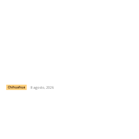
Familia ódami clama justicia por joven atropellado y
sepultado en Sinaloa; exigen verdad y repatriación
del cuerpo
Chihuahua
8 agosto, 2026