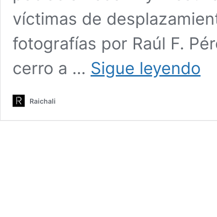
víctimas de desplazamient
fotografías por Raúl F. Pé
Cinc
cerro a …
Sigue leyendo
Llag
y
Sant
Raichali
Tulita
la
vida
entre
amen
y
front
de
los
cárte