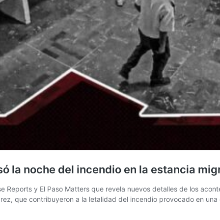
só la noche del incendio en la estancia mi
se Reports y El Paso Matters que revela nuevos detalles de los acont
árez, que contribuyeron a la letalidad del incendio provocado en un