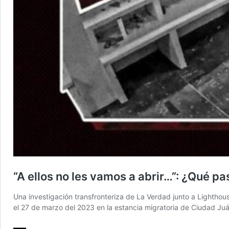
“A ellos no les vamos a abrir…”: ¿Qué pa
Una investigación transfronteriza de La Verdad junto a Lighthou
el 27 de marzo del 2023 en la estancia migratoria de Ciudad Ju